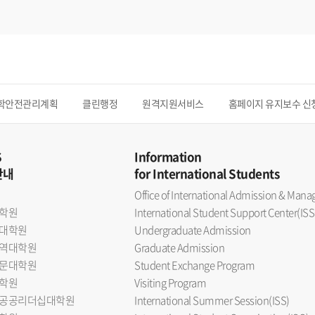
학안전관리계획
클린행정
원격지원서비스
홈페이지 유지보수 신
S
Information
안내
for International Students
Office of International Admission & Ma
학원
International Student Support Center(ISS
대학원
Undergraduate Admission
역대학원
Graduate Admission
문대학원
Student Exchange Program
학원
Visiting Program
공공리더십대학원
International Summer Session(ISS)