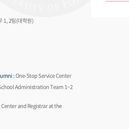
1, 2팀(대학원)
umni :
One-Stop Service Center
School Administration Team 1~2
enter and Registrar at the