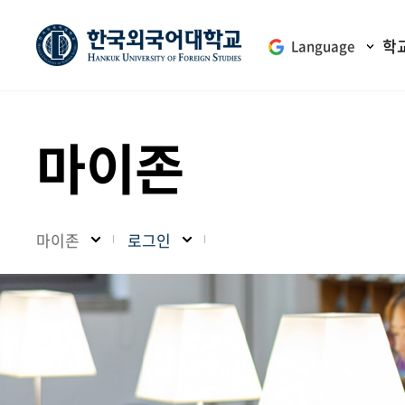
학
Language
마이존
마이존
로그인