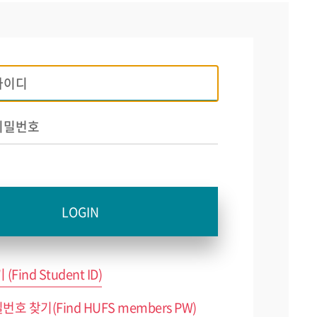
(Find Student ID)
호 찾기(Find HUFS members PW)