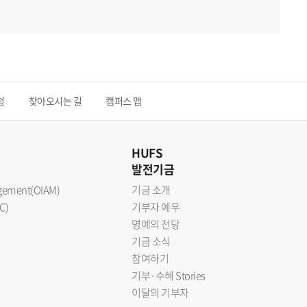
청
찾아오시는 길
캠퍼스 맵
HUFS
발전기금
nagement(OIAM)
기금 소개
C)
기부자 예우
명예의 전당
기금 소식
참여하기
기부·수혜 Stories
이달의 기부자