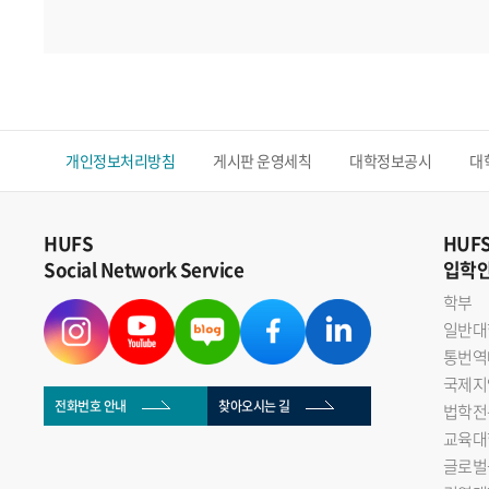
개인정보처리방침
게시판 운영세칙
대학정보공시
대
HUFS
HUF
Social Network Service
입학
학부
일반대
통번역
국제지
전화번호 안내
찾아오시는 길
법학전
교육대
글로벌