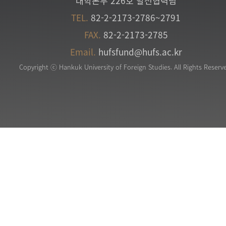
대학본부 226호 발전협력팀
TEL.
82-2-2173-2786~2791
FAX.
82-2-2173-2785
Email.
hufsfund@hufs.ac.kr
Copyright ⓒ Hankuk University of Foreign Studies. All Rights Reserv