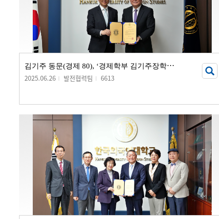
김
기주 동문(경제 80), ‘경제학부 김기주장학금’ 기부 서명식 개최
2025.06.26
발전협력팀
6613