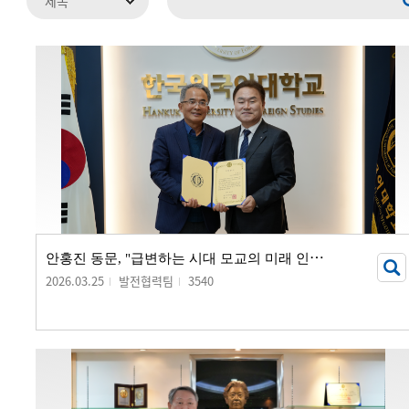
안
홍진 동문, "급변하는 시대 모교의 미래 인재 양성에 보탬되길"...
2026.03.25
발전협력팀
3540