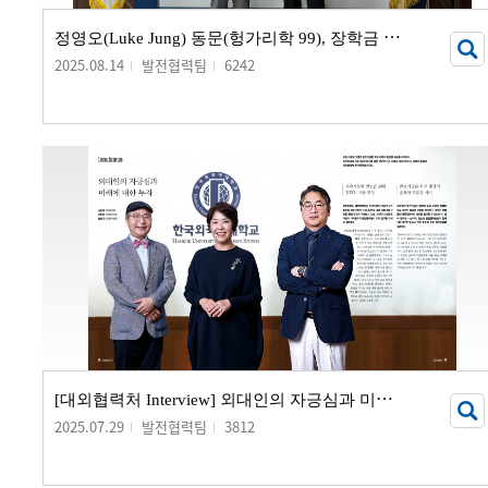
정
영오(Luke Jung) 동문(헝가리학 99), 장학금 기부 서명식 개최
2025.08.14
발전협력팀
6242
[
대외협력처 Interview] 외대인의 자긍심과 미래에 대한 투자
2025.07.29
발전협력팀
3812