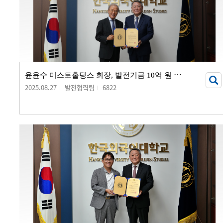
윤
윤수 미스토홀딩스 회장, 발전기금 10억 원 기부
2025.08.27
발전협력팀
6822