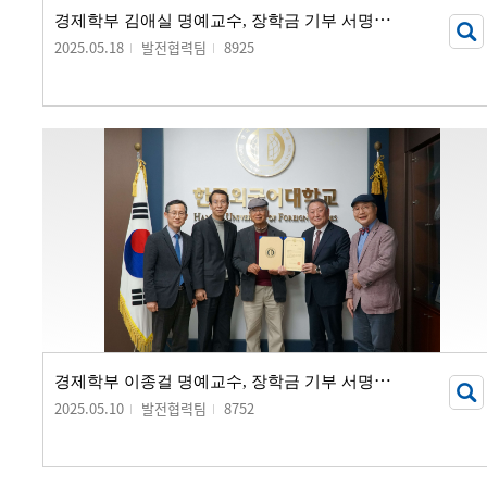
경
제학부 김애실 명예교수, 장학금 기부 서명식 개최
2025.05.18
발전협력팀
8925
경
제학부 이종걸 명예교수, 장학금 기부 서명식 개최
2025.05.10
발전협력팀
8752