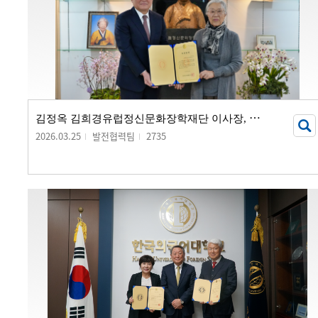
김
정옥 김희경유럽정신문화장학재단 이사장, 발전기금 20억 원 기부
2026.03.25
발전협력팀
2735