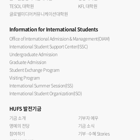
TESOL 대학원
KFL 대학원
글로벌미디어커뮤니케이션대학원
Information
for International Students
Office of International Admission & Management(OIAM)
International Student Support Center(ISSC)
Undergraduate Admission
Graduate Admission
Student Exchange Program
Visiting Program
International Summer Session(ISS)
International Student Organization(ISO)
HUFS
발전기금
기금 소개
기부자 예우
명예의 전당
기금 소식
참여하기
기부·수혜 Stories