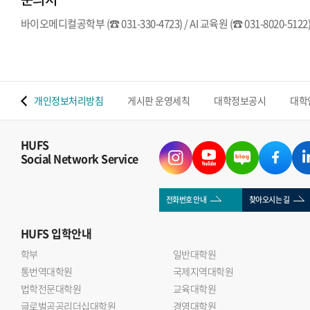
바이오메디컬공학부 (☎ 031-330-4723) / AI 교육원 (☎ 031-8020-5122
 맵
개인정보처리방침
게시판 운영세칙
대학정보공시
대학
HUFS
Social Network Service
전화번호 안내
찾아오시는 길
HUFS
입학안내
학부
일반대학원
통번역대학원
국제지역대학원
법학전문대학원
교육대학원
글로벌공공리더십대학원
경영대학원