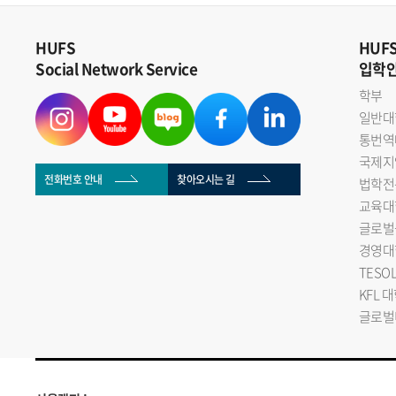
HUFS
HUF
Social Network Service
입학
학부
일반대
통번역
국제지
전화번호 안내
찾아오시는 길
법학전
교육대
글로벌
경영대
TESO
KFL 
글로벌