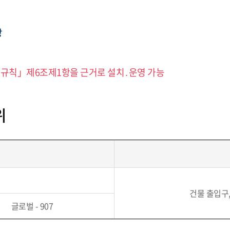
방
행규칙」제6조제1항을 근거로 설치․운영 가능
위
건물 출입구,
글로벌 - 907