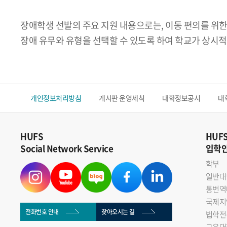
장애학생 선발의 주요 지원 내용으로는, 이동 편의를 위한
장애 유무와 유형을 선택할 수 있도록 하여 학교가 상시적
개인정보처리방침
게시판 운영세칙
대학정보공시
대
HUFS
HUF
Social Network Service
입학
학부
일반대
통번역
국제지
전화번호 안내
찾아오시는 길
법학전