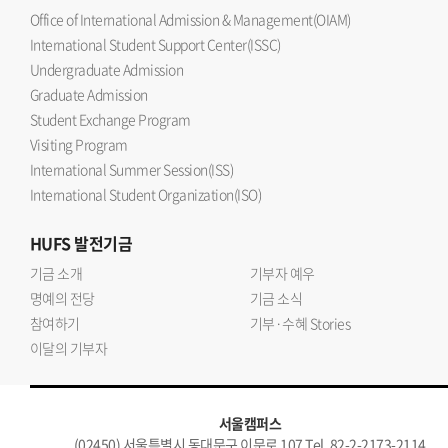
Office of International Admission & Management(OIAM)
International Student Support Center(ISSC)
Undergraduate Admission
Graduate Admission
Student Exchange Program
Visiting Program
International Summer Session(ISS)
International Student Organization(ISO)
HUFS
발전기금
기금 소개
기부자 예우
명예의 전당
기금 소식
참여하기
기부·수혜 Stories
이달의 기부자
서울캠퍼스
(02450) 서울특별시 동대문구 이문로 107 Tel. 82-2-2173-2114