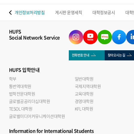
 맵
개인정보처리방침
게시판 운영세칙
대학정보공시
대학
HUFS
Social Network Service
전화번호 안내
찾아오시는 길
HUFS
입학안내
학부
일반대학원
통번역대학원
국제지역대학원
법학전문대학원
교육대학원
글로벌공공리더십대학원
경영대학원
TESOL 대학원
KFL 대학원
글로벌미디어커뮤니케이션대학원
Information
for International Students