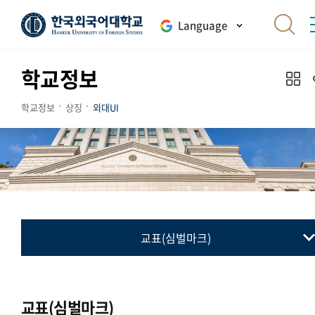
Language
학교정보
학교정보
상징
외대UI
교표(심벌마크)
교표(심벌마크)
컬러시스템
교표(심벌마크)
로고타입