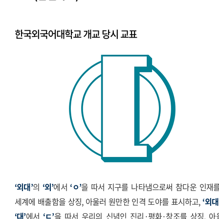
시그니처
Stationery Items
한국외국어대학교 개교 당시 교표
상징
전용서체
PPT템플릿
캐릭터
‘외대’
의
‘외’
에서
‘ㅇ’
을 따서 지구를 나타냄으로써 참다운 인재를
세계에 배출함을 상징, 아울러 원만한 인격 도야를 표시하고,
‘외대
‘대’
에서
‘ㄷ’
을 따서 우리의 신념인 진리·평화·창조를 상징, 아