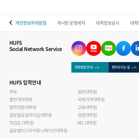
 맵
개인정보처리방침
게시판 운영세칙
대학정보공시
대학
HUFS
Social Network Service
전화번호 안내
찾아오시는 길
HUFS
입학안내
학부
일반대학원
통번역대학원
국제지역대학원
법학전문대학원
교육대학원
글로벌공공리더십대학원
경영대학원
TESOL 대학원
KFL 대학원
글로벌미디어커뮤니케이션대학원