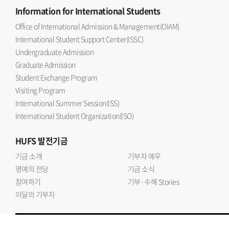
Information
for International Students
Office of International Admission & Management(OIAM)
International Student Support Center(ISSC)
Undergraduate Admission
Graduate Admission
Student Exchange Program
Visiting Program
International Summer Session(ISS)
International Student Organization(ISO)
HUFS
발전기금
기금 소개
기부자 예우
명예의 전당
기금 소식
참여하기
기부·수혜 Stories
이달의 기부자