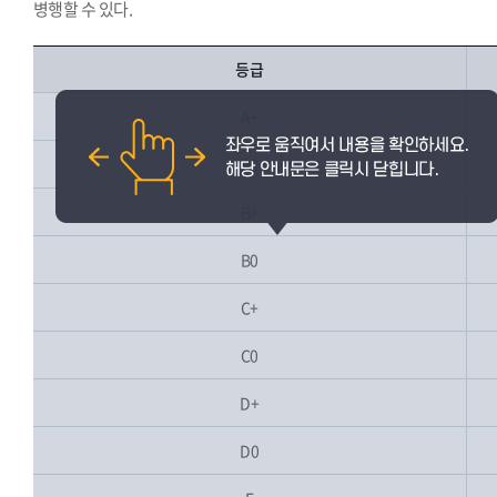
병행할 수 있다.
등급
A+
A0
B+
B0
C+
C0
D+
D0