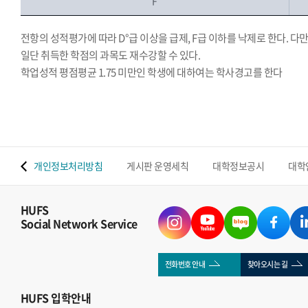
F
전항의 성적평가에 따라 D°급 이상을 급제, F급 이하를 낙제로 한다. 다만
일단 취득한 학점의 과목도 재수강할 수 있다.
학업성적 평점평균 1.75 미만인 학생에 대하여는 학사경고를 한다
.
 맵
개인정보처리방침
게시판 운영세칙
대학정보공시
대학
HUFS
Social Network Service
전화번호 안내
찾아오시는 길
HUFS
입학안내