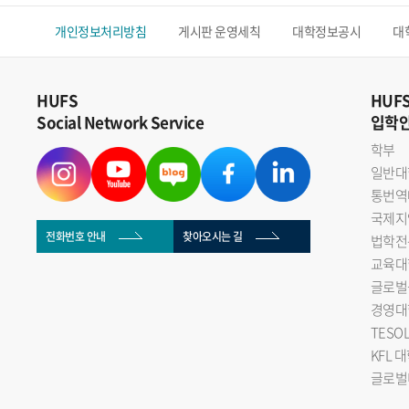
개인정보처리방침
게시판 운영세칙
대학정보공시
대
HUFS
HUF
Social Network Service
입학
학부
일반대
통번역
국제지
전화번호 안내
찾아오시는 길
법학전
교육대
글로벌
경영대
TESO
KFL 
글로벌