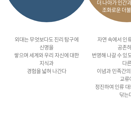
더 나아가 인간과
조화로운 더불
외대는 무엇보다도 진리 탐구에
자연 속에서 인
신명을
공존
쌓으며 세계와 우리 자신에 대한
번영해 나갈 수 있
지식과
다
경험을 넓혀 나간다
이념과 민족간의 
교류
정진하여 인류 대
닦는다