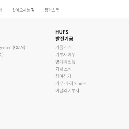
청
찾아오시는 길
캠퍼스 맵
HUFS
발전기금
nagement(OIAM)
기금 소개
C)
기부자 예우
명예의 전당
기금 소식
참여하기
기부·수혜 Stories
이달의 기부자