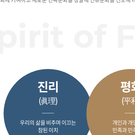
진리
평
(眞理)
(平
우리의 삶을 비추며 이끄는
개인과 개인
참된 이치
민족과 민족