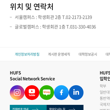
위치 및 연락처
서울캠퍼스 : 학생회관 2층 T.02-2173-2139
글로벌캠퍼스 : 학생회관 1층 T.031-330-4036
개인정보처리방침
게시판 운영세칙
대학정보공시
대
HUFS
HUF
Social Network Service
입학
학부
일반대
통번역
국제지
전화번호 안내
찾아오시는 길