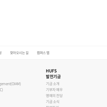
청
찾아오시는 길
캠퍼스 맵
HUFS
발전기금
nagement(OIAM)
기금 소개
C)
기부자 예우
명예의 전당
기금 소식