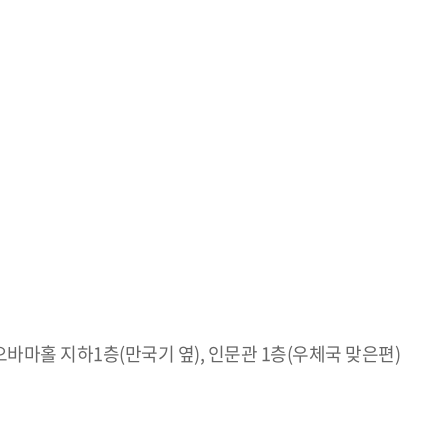
 오바마홀 지하1층(만국기 옆), 인문관 1층(우체국 맞은편)