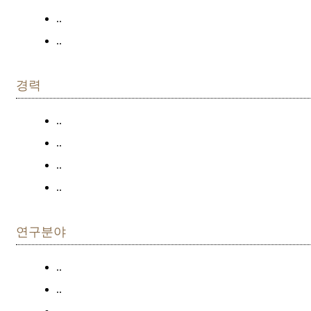
..
..
경력
..
..
..
..
연구분야
..
..