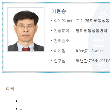
이현송
직위(직급)
교수 (영미권통상통
전공분야
영미권통상통번역
전화번호
이메일
hslee@hufs.ac.kr
연구실
백년관 706호 / 031)3
학력
..
..