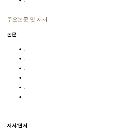
..
주요논문 및 저서
논문
..
..
..
..
..
..
저서/편저