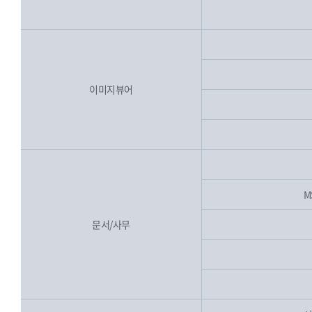
이미지뷰어
M
문서/사무