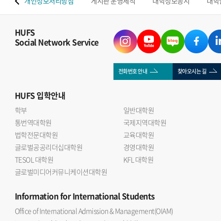
 맵
개인정보처리방침
게시판 운영세칙
대학정보공시
대학
HUFS
Social Network Service
전화번호 안내
찾아오시는 길
HUFS
입학안내
학부
일반대학원
통번역대학원
국제지역대학원
법학전문대학원
교육대학원
글로벌공공리더십대학원
경영대학원
TESOL 대학원
KFL 대학원
글로벌미디어커뮤니케이션대학원
Information
for International Students
Office of International Admission & Management(OIAM)