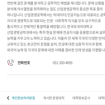
전반에 걸친 문제를 분석하고 공학적인 해법을 제시합니다. 문제 상황을
분석해 의사결정을 최적화하는 일도 산업경영공학의 중요한 목표 중의
하나입니다. 산업경영공학에서는 빅데이터/인공지능으로 대표되는 공
지식과 경영학으로 대표되는 인문·사회학적 지식을 모두 요구하므로
통시적이고 전체적인 통찰력을 배양합니다. 한국외국어대학교
산업경영공학과에서는 특히 현실 문제에 전공지식을 응용함으로써 실
능력을 키우고자 노력하고 있습니다. 아울러 전 세계 각국의 다양한 언
교육하고 있는 본교만의 장점을 살려, 전공에 대한 심층적 지식과 함께
외국어 능력 및 각국의 문화에 대한 이해를 겸비한 인재 양성을 지향합니
전화번호
031-330-4093
 맵
개인정보처리방침
게시판 운영세칙
대학정보공시
대학