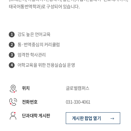
태국어통번역학과)로 구성되어 있습니다.
강도 높은 언어교육
1
통·번역중심의 커리큘럼
2
엄격한 학사관리
3
어학교육을 위한 전용실습실 운영
4
위치
글로벌캠퍼스
전화번호
031-330-4061
단과대학 게시판
게시판 팝업 열기