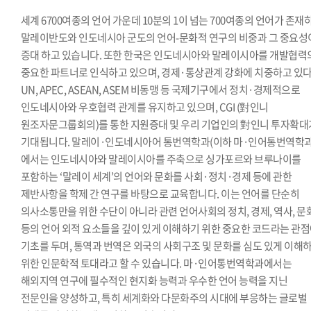
세계 6700여종의 언어 가운데 10분의 1이 넘는 700여종의 언어가 존재
말레이반도와 인도네시아 군도의 언어-문화적 연구의 비중과 그 중요성
증대 하고 있습니다. 또한 한국은 인도네시아와 말레이시아를 개발협력
중요한 파트너로 인식하고 있으며, 경제·통상관계 강화에 치중하고 있다
UN, APEC, ASEAN, ASEM 비동맹 등 국제기구에서 정치·경제적으로
인도네시아와 우호협력 관계를 유지하고 있으며, CGI (對인니
원조자문그룹회의)를 통한 지원증대 및 우리 기업인의 對인니 투자확대
기대됩니다. 말레이·인도네시아어 통번역학과(이하 마·인어통번역학과
에서는 인도네시아와 말레이시아를 주축으로 싱가포르와 브루나이를
포함하는 ‘말레이 세계’의 언어와 문화를 사회·정치·경제 등에 관한
제반사항을 학제 간 연구를 바탕으로 교육합니다. 이는 언어를 단순히
의사소통만을 위한 수단이 아니라 관련 언어사회의 정치, 경제, 역사, 문
등의 언어 외적 요소들을 깊이 있게 이해하기 위한 중요한 코드라는 관
기초를 두며, 통역과 번역은 외국의 사회구조 및 문화를 심도 있게 이해
위한 인문학적 토대라고 할 수 있습니다. 마·인어통번역학과에서는
해외지역 연구에 필수적인 현지화 능력과 우수한 언어 능력을 지닌
전문인을 양성하고, 특히 세계화와 다문화주의 시대에 부응하는 글로벌