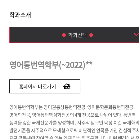
학과소개
학과선택
영어통번역학부(~2022)
독일어통번역학과(~2023)
영어통번역학부(~2022)**
스페인어통번역학과(~2023)
이탈리아어통번역학과(~2023)
중국어통번역학과(~2022)
홈페이지 바로가기
일본어통번역학과(~2022)
아랍어통번역학과(~2020)
영어통번역학부는 영미권통상통번역전공, 영미문학문화통번역전공,
말레이·인도네시아어통번역학과(~2023)
영어학전공, 영어통번역심화전공의 4개 전공으로 나뉘어 있다. 통번역
태국어통번역학과(~2022)
능력을 갖춘 국제전문가를 양성하며, ‘자주적 탐구인 육성’이란 국제화
발전기준을 자주적으로 모색함으로써 비판적인 안목을 가진 건설적 주
지구 공동체에 참여할 수 있는 인재 양성을 추구합니다. 이런 배경에서 